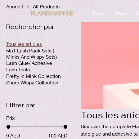
Accueil
All Products
FLAIRBYWINNIE
Home
About
P
Rechercher par
Tous les articles
5in1 Lash Pack Sets (
Minks And Wispy Sets)
Lash Glue/ Adhesive
Lash Tools
Pretty In Mink Collection
Sheer Wispy Collection
Filtrer par
Tous les arti
Prix
Discover the complete Fla
strip glue and adhesive to
9 AED
100 AED