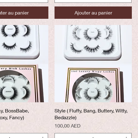
ter au panier
Ajouter au panier
perçu rapide
Aperçu rapide
ay, BossBabe,
Style ( Fluffy, Bang, Buttery, Witty,
oxy, Fancy)
Bedazzle)
Prix
100,00 AED