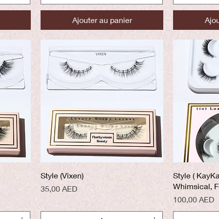
Ajouter au panier
Ajou
Aperçu rapide
A
Style (Vixen)
Style ( KayK
Whimsical, F
Prix
35,00 AED
Prix
100,00 AED