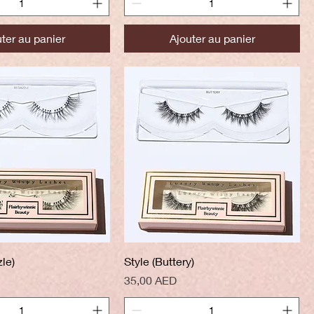
ter au panier
Ajouter au panier
perçu rapide
Aperçu rapide
le)
Style (Buttery)
Prix
35,00 AED