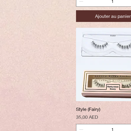
Ajouter au panier
Aperçu rapide
Style (Fairy)
Prix
35,00 AED