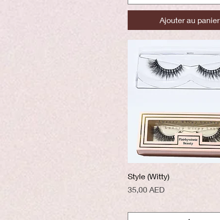
Ajouter au panier
Aperçu rapide
Style (Witty)
Prix
35,00 AED