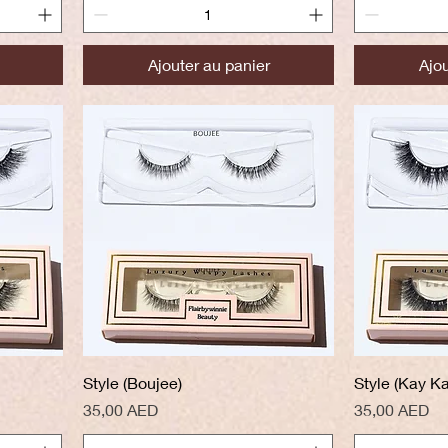
Ajouter au panier
Ajou
Aperçu rapide
A
Style (Boujee)
Style (Kay Ka
Prix
Prix
35,00 AED
35,00 AED