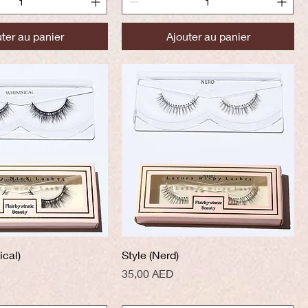
ter au panier
Ajouter au panier
perçu rapide
Aperçu rapide
ical)
Style (Nerd)
Prix
35,00 AED