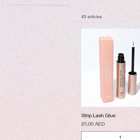
flawless application, last
45 articles
Aperçu rapide
Strip Lash Glue
Prix
25,00 AED