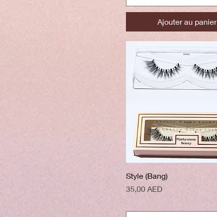
Ajouter au panier
Aperçu rapide
Style (Bang)
Prix
35,00 AED