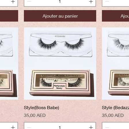
Ajouter au panier
Ajou
Aperçu rapide
A
Style(Boss Babe)
Style (Bedazz
Prix
Prix
35,00 AED
35,00 AED