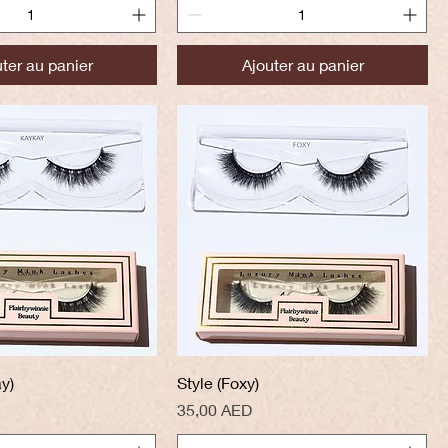
ter au panier
Ajouter au panier
perçu rapide
Aperçu rapide
y)
Style (Foxy)
Prix
35,00 AED