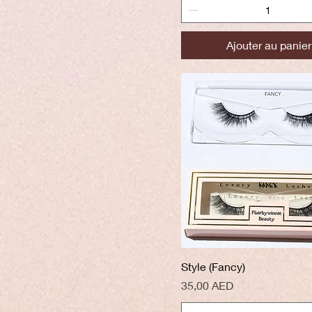
Ajouter au panier
Aperçu rapide
Style (Fancy)
Prix
35,00 AED