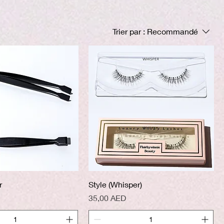
Trier par :
Recommandé
perçu rapide
Aperçu rapide
r
Style (Whisper)
Prix
35,00 AED