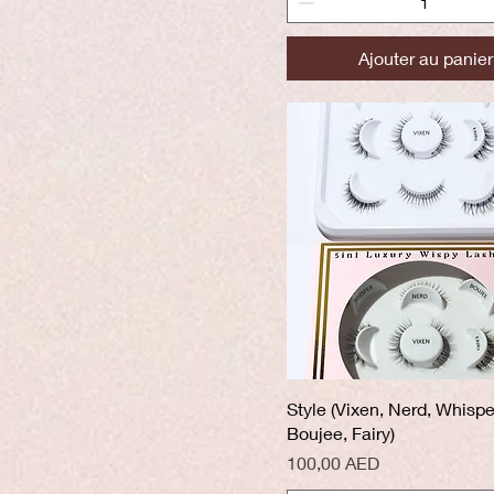
Ajouter au panier
Aperçu rapide
Style (Vixen, Nerd, Whispe
Boujee, Fairy)
Prix
100,00 AED