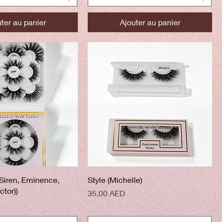
ter au panier
Ajouter au panier
perçu rapide
Aperçu rapide
 Siren, Eminence,
Style (Michelle)
ctor))
Prix
35,00 AED