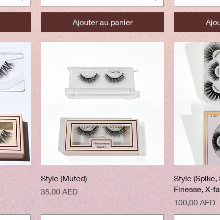
Ajouter au panier
Ajou
Aperçu rapide
A
Style (Muted)
Style (Spike,
Finesse, X-fa
Prix
35,00 AED
Prix
100,00 AED