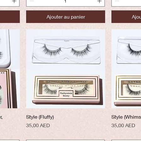
Ajouter au panier
Ajou
Aperçu rapide
A
r,
Style (Fluffy)
Style (Whims
Prix
Prix
35,00 AED
35,00 AED