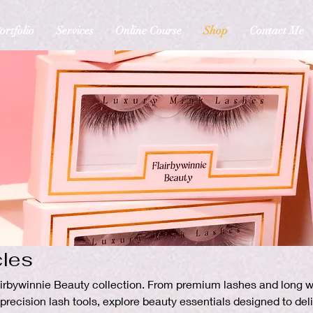
ortfolio
Services
Online Course
Shop
Contact Me
cles
irbywinnie Beauty collection. From premium lashes and long 
 precision lash tools, explore beauty essentials designed to del