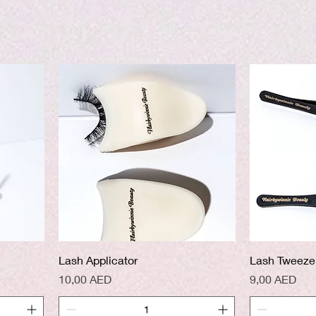
ing comfort and effortless elegance.
Aperçu rapide
A
Lash Applicator
Lash Tweeze
Prix
Prix
10,00 AED
9,00 AED